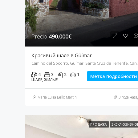
Precio
490.000€
Красивый шале в Güímar
Camino del Socorro, Güímar, Santa
4
3
2
1
Метка подробности
ШАЛЕ, ЖИЛЫЕ
Maria Luisa Bello Martin
3 года наза
ПРОДАЖА
ЭКСКЛЮЗИВНО