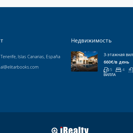
т
Недвижимость
3-этажная вил
Tenerife, Islas Canarias, España
660€/в день
ial@elitarbooks.com
5
4
ВИЛЛА