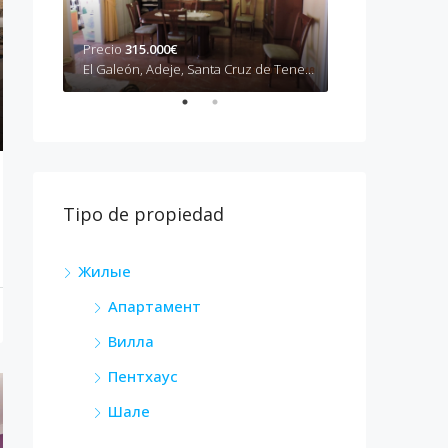
Precio
315.000€
Precio
490.000
Camino del Socorro, Güímar, Santa Cruz de Tenerife, Canarias, 38508, España
El Galeón, Adeje, Santa Cruz de Tenerife, Canarias, 38670, España
Tipo de propiedad
Жилые
Апартамент
Вилла
Пентхаус
Шале