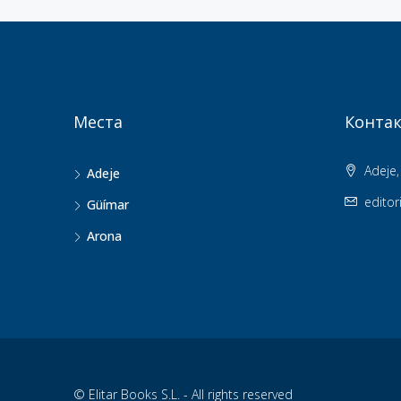
Места
Контак
Adeje, 
Adeje
editor
Güímar
Arona
© Elitar Books S.L. - All rights reserved