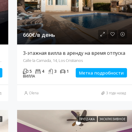
Precio
490.000€
660€/в день
3-этажная вилла в аренду на время отпуска
 Cruz de Tenerife, Canarias, 38508, España
Calle la Carnada, 14, Los Cristianos
5
4
3
1
Метка подробности
ВИЛЛА
д
Olena
3 года назад
Е
ПРОДАЖА
ЭКСКЛЮЗИВНОЕ