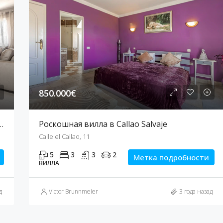
850.000€
ртира в Playa de las Américas
Роскошная вилла в Callao Salvaje
Calle el Callao, 11
5
3
3
2
Метка подробности
ВИЛЛА
д
Victor Brunnmeier
3 года назад