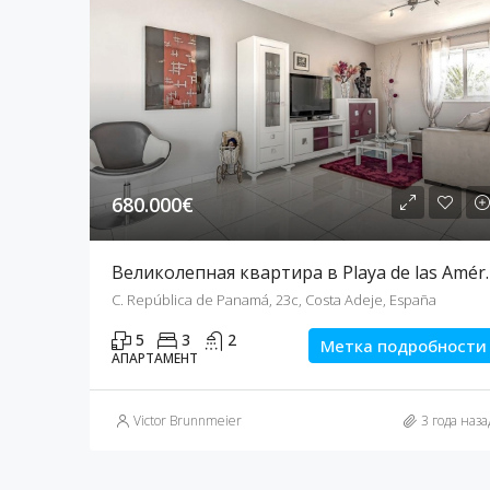
680.000€
Великолепная ква
C. República de Panamá, 23c, Costa Adeje, España
5
3
2
Метка подробности
АПАРТАМЕНТ
Victor Brunnmeier
3 года наза