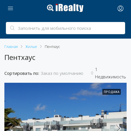
Главная
Жилые
Пентхаус
Пентхаус
1
Сортировать по:
Заказ по умолчанию
Недвижимость
ПРОДАЖА