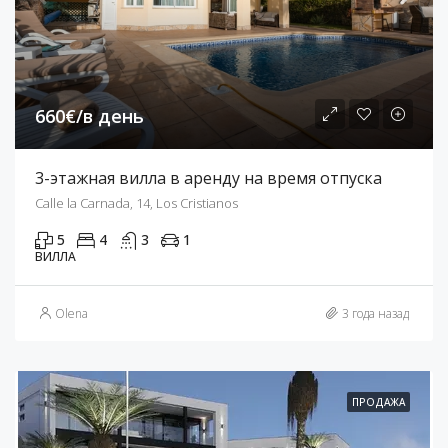
660€/в день
3-этажная вилла в аренду на время отпуска
Calle la Carnada, 14, Los Cristianos
5
4
3
1
ВИЛЛА
Olena
3 года назад
ПРОДАЖА