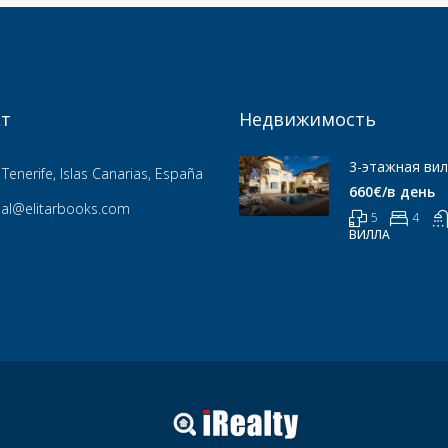
т
Недвижимость
3-этажная вил
Tenerife, Islas Canarias, España
660€/в день
ial@elitarbooks.com
5
4
ВИЛЛА