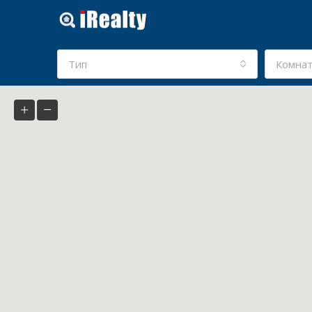
Тип
Комна