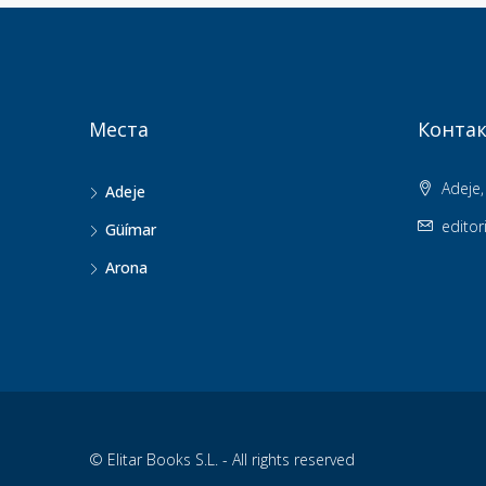
Места
Контак
Adeje, 
Adeje
editor
Güímar
Arona
© Elitar Books S.L. - All rights reserved