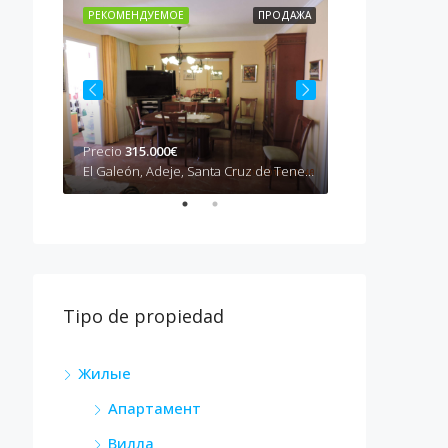
РОДАЖА
РЕКОМЕНДУЕМОЕ
ПРОДАЖА
РЕКОМЕНДУЕМ
Precio
315.000€
Precio
490.000
El Galeón, Adeje, Santa Cruz de Tenerife, Canarias, 38670, España
Camino del Socorro, Güímar, Santa Cruz de Tenerife, Canarias, 38508, España
Tipo de propiedad
Жилые
Апартамент
Вилла