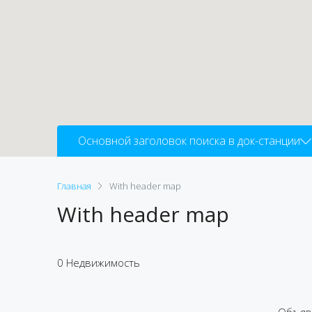
Основной заголовок поиска в док-станции
Главная
With header map
With header map
0 Недвижимость